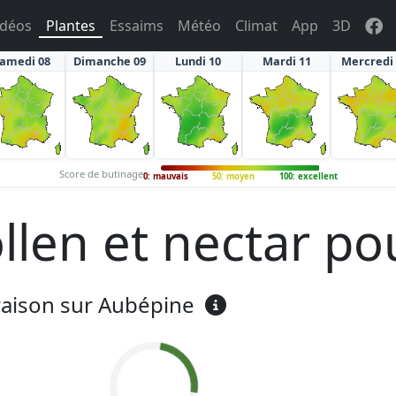
idéos
Plantes
Essaims
Météo
Climat
App
3D
amedi 08
Dimanche 09
Lundi 10
Mardi 11
Mercredi
Score de butinage
0: mauvais
50: moyen
100: excellent
len et nectar pou
oraison sur Aubépine