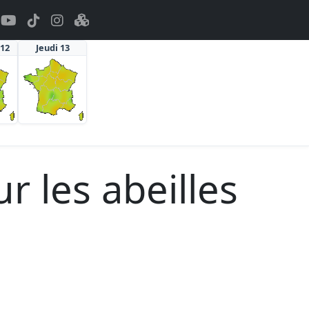
 12
Jeudi 13
r les abeilles