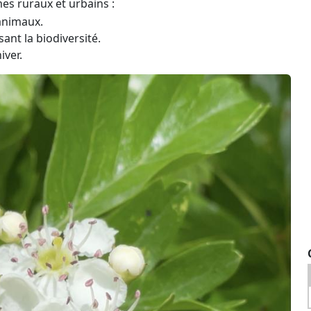
es ruraux et urbains :
 animaux.
ant la biodiversité.
iver.