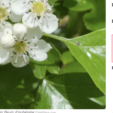
les fleurs d'aubépine
©Mellifere.com