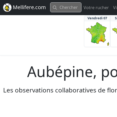
Mellifere.com
Votre rucher
V
Vendredi 07
S
Aubépine, pol
Les observations collaboratives de fl