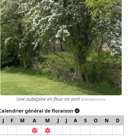
Une aubépine en fleur en avril
©Mellifere.com
Calendrier général de floraison
J
F
M
A
M
J
J
A
S
O
N
D