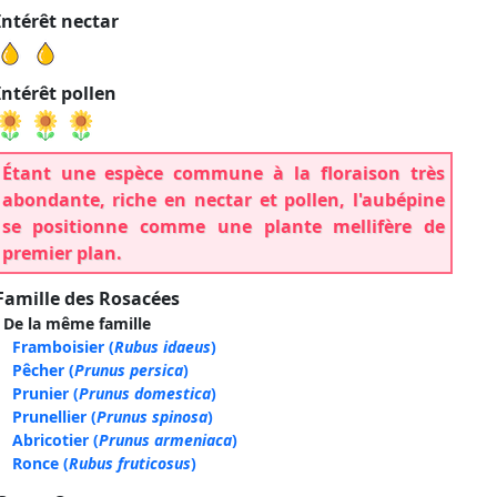
Intérêt nectar
Intérêt pollen
Étant une espèce commune à la floraison très
abondante, riche en nectar et pollen, l'aubépine
se positionne comme une plante mellifère de
premier plan.
Famille des Rosacées
De la même famille
Framboisier
(
Rubus idaeus
)
Pêcher
(
Prunus persica
)
Prunier
(
Prunus domestica
)
Prunellier
(
Prunus spinosa
)
Abricotier
(
Prunus armeniaca
)
Ronce
(
Rubus fruticosus
)