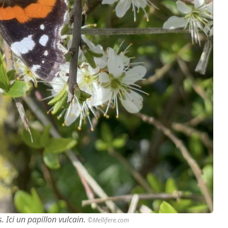
s. Ici un papillon vulcain.
©Mellifere.com