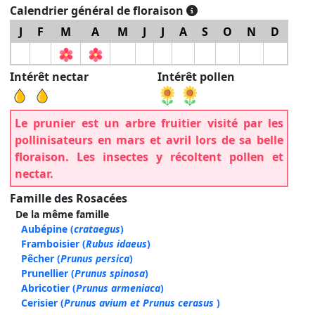
Calendrier général de floraison
J
F
M
A
M
J
J
A
S
O
N
D
Intérêt nectar
Intérêt pollen
Le prunier est un arbre fruitier visité par les
pollinisateurs en mars et avril lors de sa belle
floraison. Les insectes y récoltent pollen et
nectar.
Famille des Rosacées
De la même famille
Aubépine
(
crataegus
)
Framboisier
(
Rubus idaeus
)
Pêcher
(
Prunus persica
)
Prunellier
(
Prunus spinosa
)
Abricotier
(
Prunus armeniaca
)
Cerisier
(
Prunus avium et Prunus cerasus
)