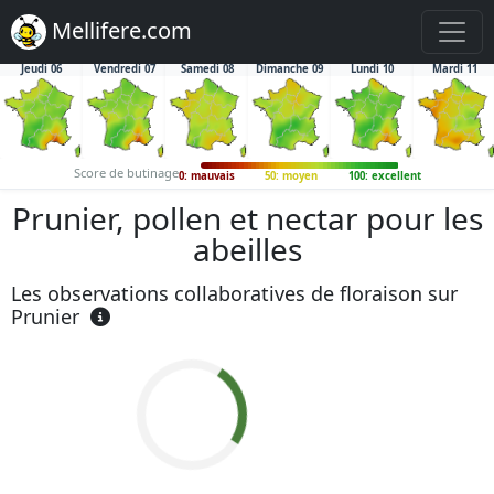
Mellifere.com
Jeudi 06
Vendredi 07
Samedi 08
Dimanche 09
Lundi 10
Mardi 11
Score de butinage
0: mauvais
50: moyen
100: excellent
Prunier, pollen et nectar pour les
abeilles
Les observations collaboratives de floraison sur
Prunier