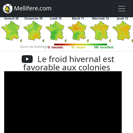
Mellifere.com
Samedi 08
Dimanche 09
Lundi 10
Mardi 11
Mercredi 12
Jeudi 13
Score de butinage
0: mauvais
50: moyen
100: excellent
Le froid hivernal est
favorable aux colonies